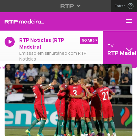
Entrar
RTP Notícias (RTP
NO AR
TV
Madeira)
RTP Madei
Emissão em simultâneo com RTP
Notícias