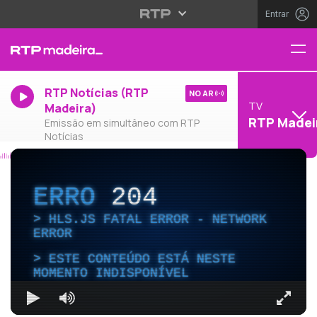
Entrar
RTP Notícias (RTP
NO AR
TV
Madeira)
RTP Madei
Emissão em simultâneo com RTP
Notícias
ERRO
204
HLS.JS FATAL ERROR - NETWORK
ERROR
ESTE CONTEÚDO ESTÁ NESTE
MOMENTO INDISPONÍVEL