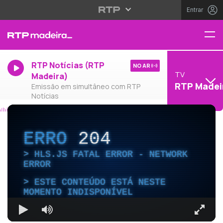
Entrar
RTP Notícias (RTP
NO AR
TV
Madeira)
RTP Madei
Emissão em simultâneo com RTP
Notícias
ERRO
204
HLS.JS FATAL ERROR - NETWORK
ERROR
ESTE CONTEÚDO ESTÁ NESTE
MOMENTO INDISPONÍVEL