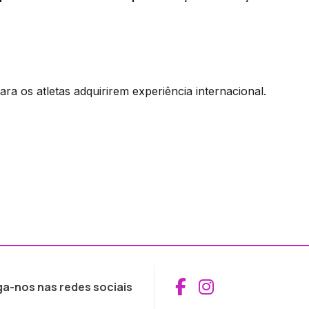
ra os atletas adquirirem experiência internacional.
Aceder ao Fac
Aceder ao I
ga-nos nas redes sociais