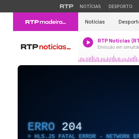
NOTÍCIAS
DESPORTO
Notícias
Desport
RTP Notícias (R
Emissão em simultâ
ERRO
204
HLS.JS FATAL ERROR - NETWORK E