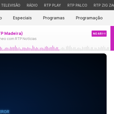
TELEVISÃO
RÁDIO
RTP PLAY
RTP PALCO
RTP ZIG ZA
o
Especiais
Programas
Programação
TP Madeira)
NO AR
neo com RTP Notícias
RROR