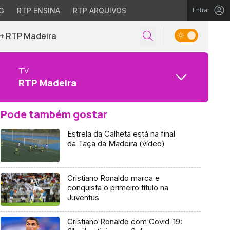
G
RTP ENSINA
RTP ARQUIVOS
Entrar
+ RTP Madeira
TV
RTP Madeira
Pode também gostar
Estrela da Calheta está na final
da Taça da Madeira (vídeo)
Cristiano Ronaldo marca e
conquista o primeiro título na
Juventus
Cristiano Ronaldo com Covid-19: