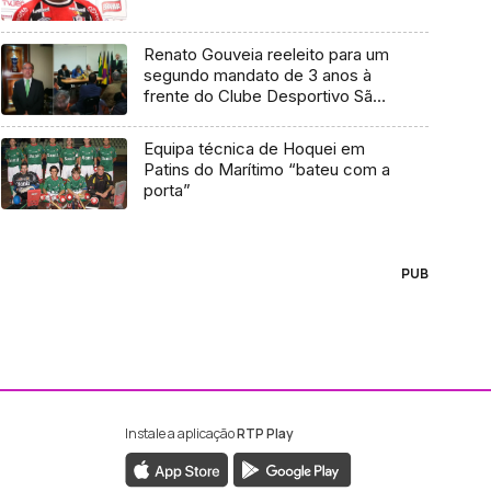
Renato Gouveia reeleito para um
segundo mandato de 3 anos à
frente do Clube Desportivo São
Roque
Equipa técnica de Hoquei em
Patins do Marítimo “bateu com a
porta”
PUB
Instale a aplicação
RTP Play
ebook da RTP Madeira
nstagram da RTP Madeira