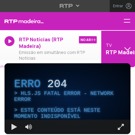
Entrar
RTP Notícias (RTP
NO AR
TV
Madeira)
RTP Madei
Emissão em simultâneo com RTP
Notícias
ERRO
204
HLS.JS FATAL ERROR - NETWORK
ERROR
ESTE CONTEÚDO ESTÁ NESTE
MOMENTO INDISPONÍVEL