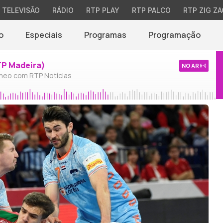
TELEVISÃO
RÁDIO
RTP PLAY
RTP PALCO
RTP ZIG ZA
o
Especiais
Programas
Programação
TP Madeira)
NO AR
neo com RTP Notícias