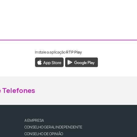
Instale a aplicação
RTP Play
ebook da RTP Madeira
nstagram da RTP Madeira
 Telefones
A EMPRESA
CONSELHO GERAL INDEPENDENTE
CONSELHO DE OPINIÃO