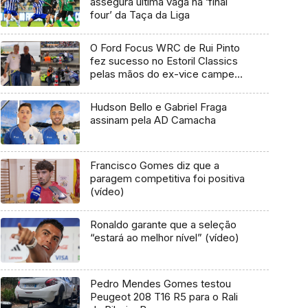
assegura última vaga na ‘final
four’ da Taça da Liga
O Ford Focus WRC de Rui Pinto
fez sucesso no Estoril Classics
pelas mãos do ex-vice campeão
do mundo Miko Hirvonnen
Hudson Bello e Gabriel Fraga
assinam pela AD Camacha
Francisco Gomes diz que a
paragem competitiva foi positiva
(vídeo)
Ronaldo garante que a seleção
“estará ao melhor nível” (vídeo)
Pedro Mendes Gomes testou
Peugeot 208 T16 R5 para o Rali