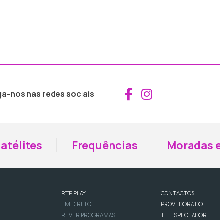
Aceder ao Fac
Aceder ao I
ga-nos nas redes sociais
atélites
Frequências
Moradas e
RTP PLAY
CONTACTOS
EM DIRETO
PROVEDORA DO
REVER PROGRAMAS
TELESPECTADOR