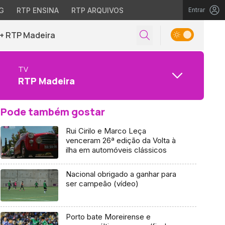
G
RTP ENSINA
RTP ARQUIVOS
Entrar
+ RTP Madeira
TV
RTP Madeira
Pode também gostar
Rui Cirilo e Marco Leça
venceram 26ª edição da Volta à
ilha em automóveis clássicos
Nacional obrigado a ganhar para
ser campeão (vídeo)
Porto bate Moreirense e