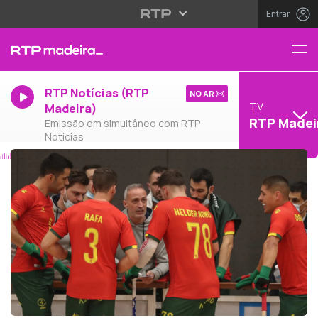
Entrar
RTP Notícias (RTP
NO AR
TV
Madeira)
RTP Madei
Emissão em simultâneo com RTP
Notícias