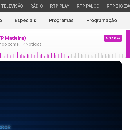
TELEVISÃO
RÁDIO
RTP PLAY
RTP PALCO
RTP ZIG ZA
o
Especiais
Programas
Programação
TP Madeira)
NO AR
neo com RTP Notícias
RROR