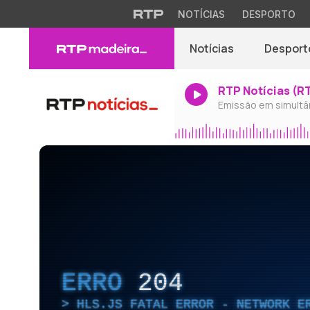
NOTÍCIAS
DESPORTO
Notícias
Desport
RTP Notícias (R
Emissão em simultâ
ERRO
204
HLS.JS FATAL ERROR - NETWORK E