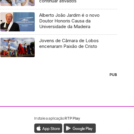
continuar ativados
Alberto João Jardim é o novo
Doutor Honoris Causa da
Universidade da Madeira
Jovens de Câmara de Lobos
encenaram Paixão de Cristo
PUB
Instale a aplicação
RTP Play
ebook da RTP Madeira
nstagram da RTP Madeira