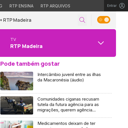
G
RTP ENSINA
RTP ARQUIVOS
Entrar
+ RTP Madeira
TV
RTP Madeira
Pode também gostar
Intercâmbio juvenil entre as ilhas
da Macaronésia (áudio)
Comunidades ciganas recusam
tutela da futura agência para as
migrações, querem agência
específica
Medicamentos deixam de ter