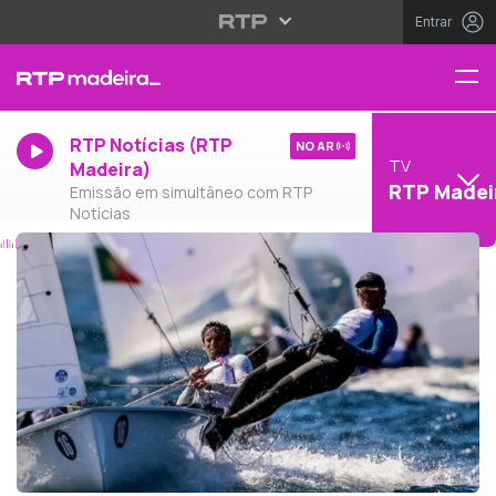
Entrar
RTP Notícias (RTP
NO AR
TV
Madeira)
RTP Madei
Emissão em simultâneo com RTP
Notícias