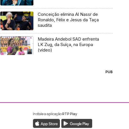
Conceição elimina Al Nassr de
Ronaldo, Félix e Jesus da Taça
saudita
Madeira Andebol SAD enfrenta
LK Zug, da Suíça, na Europa
(vídeo)
PUB
Instale a aplicação
RTP Play
ebook da RTP Madeira
nstagram da RTP Madeira