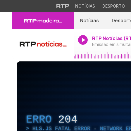
NOTÍCIAS
DESPORTO
Notícias
Desport
RTP Notícias (R
Emissão em simultâ
ERRO
204
HLS.JS FATAL ERROR - NETWORK E