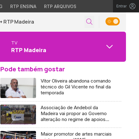
G
RTP ENSINA
RTP ARQUIVOS
Entrar
+ RTP Madeira
TV
RTP Madeira
Pode também gostar
Vítor Oliveira abandona comando
técnico do Gil Vicente no final da
temporada
Associação de Andebol da
Madeira vai propor ao Governo
alteração no regime de apoios
(Vídeo)
Maior promotor de artes marciais