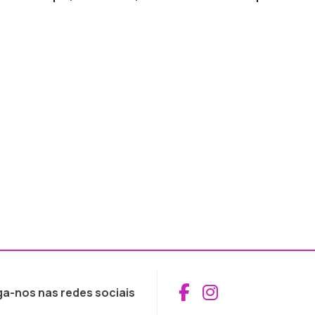
Aceder ao Fac
Aceder ao I
ga-nos nas redes sociais