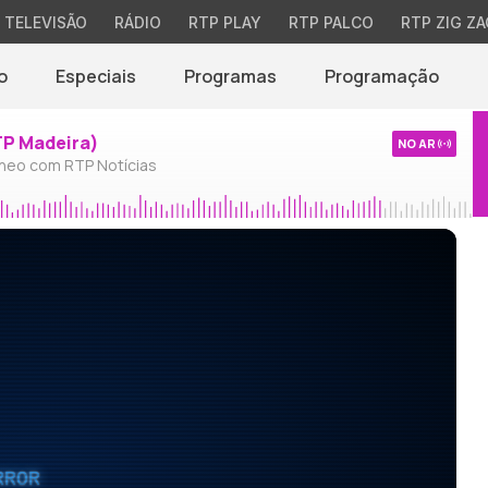
TELEVISÃO
RÁDIO
RTP PLAY
RTP PALCO
RTP ZIG ZA
o
Especiais
Programas
Programação
TP Madeira)
NO AR
neo com RTP Notícias
RROR