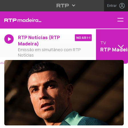
Entrar
RTP Notícias (RTP
NO AR
TV
Madeira)
RTP Madei
Emissão em simultâneo com RTP
Notícias