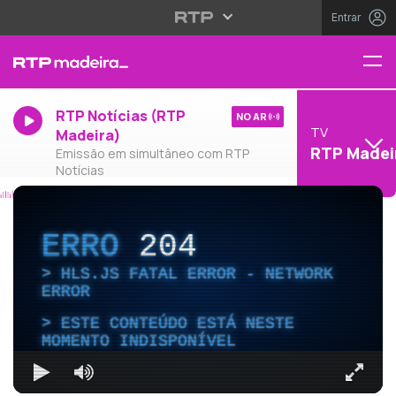
Entrar
RTP Notícias (RTP
NO AR
TV
Madeira)
RTP Madei
Emissão em simultâneo com RTP
Notícias
ERRO
204
HLS.JS FATAL ERROR - NETWORK
ERROR
ESTE CONTEÚDO ESTÁ NESTE
MOMENTO INDISPONÍVEL