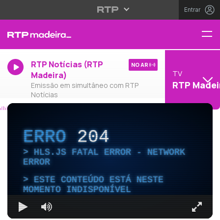
Entrar
RTP Notícias (RTP
NO AR
TV
Madeira)
RTP Madei
Emissão em simultâneo com RTP
Notícias
ERRO
204
HLS.JS FATAL ERROR - NETWORK
ERROR
ESTE CONTEÚDO ESTÁ NESTE
MOMENTO INDISPONÍVEL