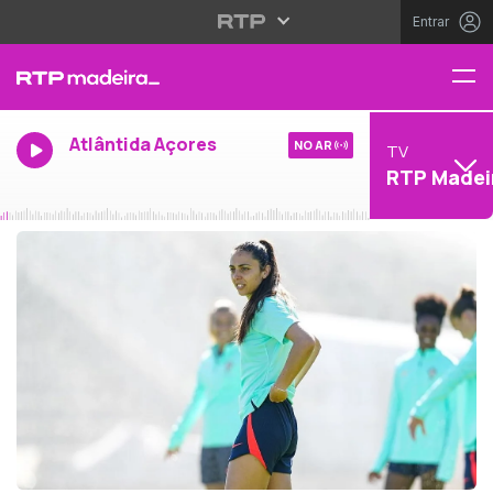
Entrar
Atlântida Açores
NO AR
TV
RTP Madei