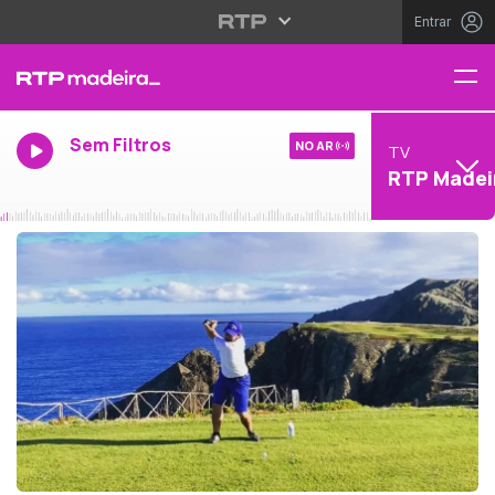
Entrar
Sem Filtros
NO AR
TV
RTP Madei