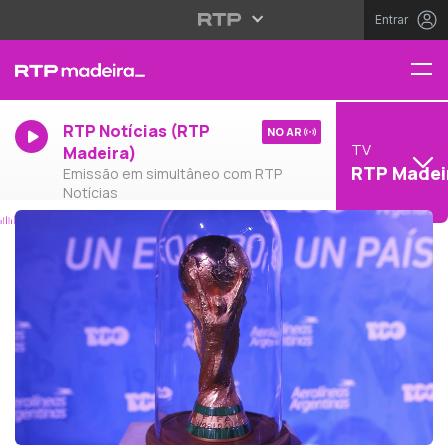
Entrar
RTP Notícias (RTP
NO AR
TV
Madeira)
RTP Madei
Emissão em simultâneo com RTP
Notícias