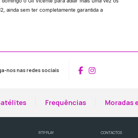
 domingo o Gil Vicente para adiar mais uma vez os
 32, ainda sem ter completamente garantida a
Aceder ao Fac
Aceder ao I
ga-nos nas redes sociais
atélites
Frequências
Moradas e
RTP PLAY
CONTACTOS