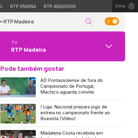
G
RTP ENSINA
RTP ARQUIVOS
Entrar
+ RTP Madeira
TV
RTP Madeira
Pode também gostar
AD Pontassolense de fora do
Campeonato de Portugal,
Machico aguarda convite
I Liga: Nacional prepara jogo de
estreia no campeonato frente ao
Boavista (Vídeo)
Madalena Costa recebida em