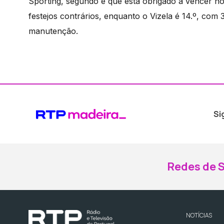
Sporting, segundo e que está obrigado a vencer no
festejos contrários, enquanto o Vizela é 14.º, com
manutenção.
Si
Redes de S
NOTÍCIAS