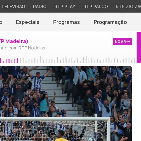
TELEVISÃO
RÁDIO
RTP PLAY
RTP PALCO
RTP ZIG ZA
o
Especiais
Programas
Programação
TP Madeira)
NO AR
neo com RTP Notícias