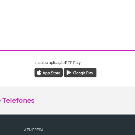
Instale a aplicação
RTP Play
ebook da RTP Madeira
nstagram da RTP Madeira
 Telefones
A EMPRESA