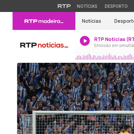
NOTÍCIAS
DESPORTO
Notícias
Desport
RTP Notícias (R
Emissão em simultâ