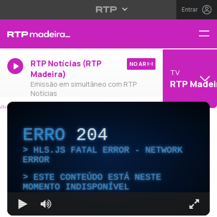
Entrar
RTP Notícias (RTP
NO AR
TV
Madeira)
RTP Madei
Emissão em simultâneo com RTP
Notícias
ERRO
204
HLS.JS FATAL ERROR - NETWORK
ERROR
ESTE CONTEÚDO ESTÁ NESTE
MOMENTO INDISPONÍVEL