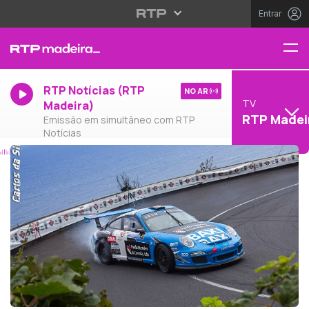
Entrar
RTP Notícias (RTP
NO AR
TV
Madeira)
RTP Madei
Emissão em simultâneo com RTP
Notícias