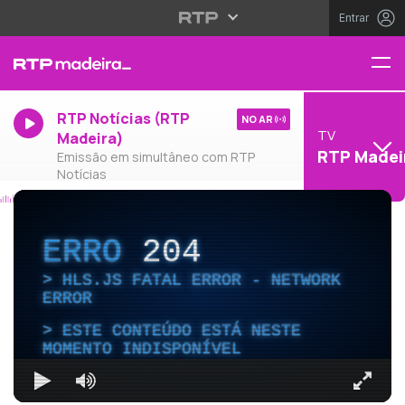
Entrar
RTP Notícias (RTP
NO AR
TV
Madeira)
RTP Madei
Emissão em simultâneo com RTP
Notícias
ERRO
204
HLS.JS FATAL ERROR - NETWORK
ERROR
ESTE CONTEÚDO ESTÁ NESTE
MOMENTO INDISPONÍVEL