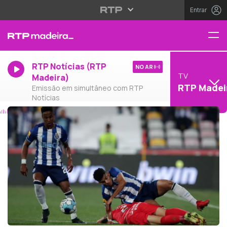
Entrar
RTP Notícias (RTP
NO AR
TV
Madeira)
RTP Madei
Emissão em simultâneo com RTP
Notícias