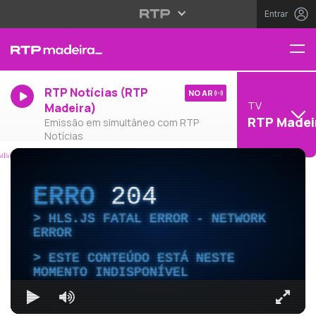
Entrar
RTP Notícias (RTP
NO AR
TV
Madeira)
RTP Madei
Emissão em simultâneo com RTP
Notícias
ERRO
204
HLS.JS FATAL ERROR - NETWORK
ERROR
ESTE CONTEÚDO ESTÁ NESTE
MOMENTO INDISPONÍVEL