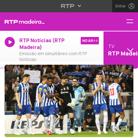
Entrar
RTP Notícias (RTP
NO AR
TV
Madeira)
RTP Madei
Emissão em simultâneo com RTP
Notícias