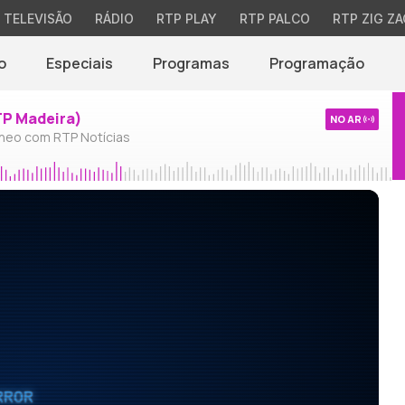
TELEVISÃO
RÁDIO
RTP PLAY
RTP PALCO
RTP ZIG ZA
o
Especiais
Programas
Programação
TP Madeira)
NO AR
neo com RTP Notícias
RROR