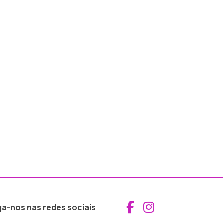
Aceder ao Fac
Aceder ao I
ga-nos nas redes sociais