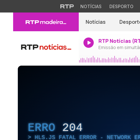
NOTÍCIAS
DESPORTO
Notícias
Desport
RTP Notícias (R
Emissão em simultâ
ERRO
204
HLS.JS FATAL ERROR - NETWORK E