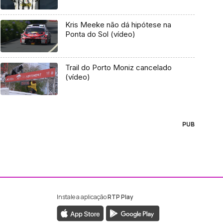
Kris Meeke não dá hipótese na
Ponta do Sol (vídeo)
Trail do Porto Moniz cancelado
(vídeo)
PUB
Instale a aplicação
RTP Play
ebook da RTP Madeira
nstagram da RTP Madeira