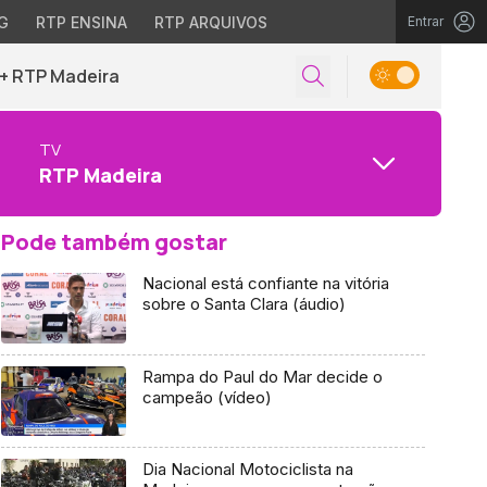
G
RTP ENSINA
RTP ARQUIVOS
Entrar
+ RTP Madeira
TV
RTP Madeira
Pode também gostar
Nacional está confiante na vitória
sobre o Santa Clara (áudio)
Rampa do Paul do Mar decide o
campeão (vídeo)
Dia Nacional Motociclista na