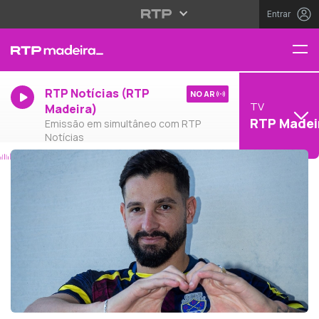
Entrar
RTP Notícias (RTP
NO AR
TV
Madeira)
RTP Madei
Emissão em simultâneo com RTP
Notícias