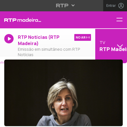
Entrar
RTP Notícias (RTP
NO AR
TV
Madeira)
RTP Madei
Emissão em simultâneo com RTP
Notícias