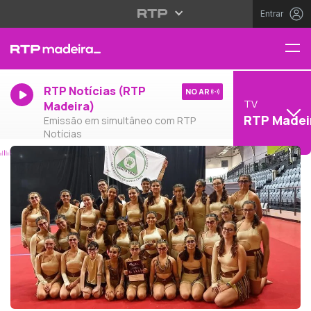
Entrar
RTP Notícias (RTP
NO AR
TV
Madeira)
RTP Madei
Emissão em simultâneo com RTP
Notícias