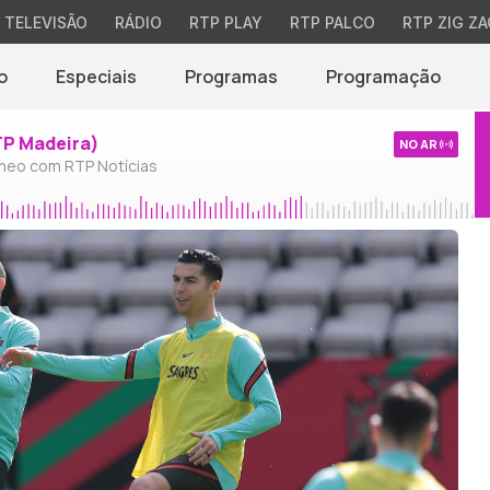
TELEVISÃO
RÁDIO
RTP PLAY
RTP PALCO
RTP ZIG ZA
o
Especiais
Programas
Programação
TP Madeira)
NO AR
neo com RTP Notícias