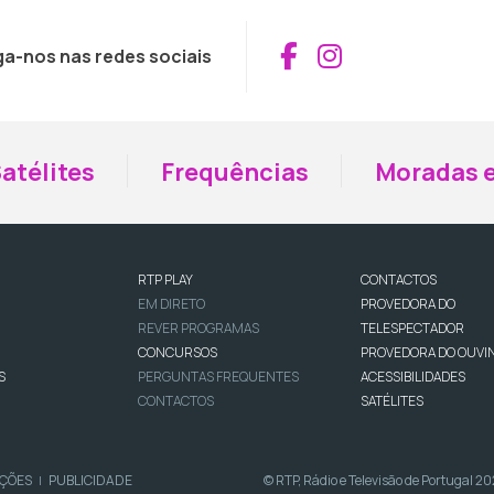
Aceder ao Fac
Aceder ao I
ga-nos nas redes sociais
atélites
Frequências
Moradas e
RTP PLAY
CONTACTOS
EM DIRETO
PROVEDORA DO
REVER PROGRAMAS
TELESPECTADOR
CONCURSOS
PROVEDORA DO OUVI
S
PERGUNTAS FREQUENTES
ACESSIBILIDADES
CONTACTOS
SATÉLITES
IÇÕES
PUBLICIDADE
© RTP, Rádio e Televisão de Portugal 2
|