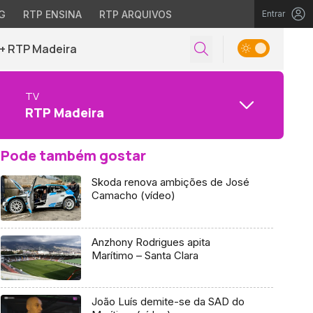
G
RTP ENSINA
RTP ARQUIVOS
Entrar
+ RTP Madeira
TV
RTP Madeira
Pode também gostar
Skoda renova ambições de José
Camacho (vídeo)
Anzhony Rodrigues apita
Marítimo – Santa Clara
João Luís demite-se da SAD do