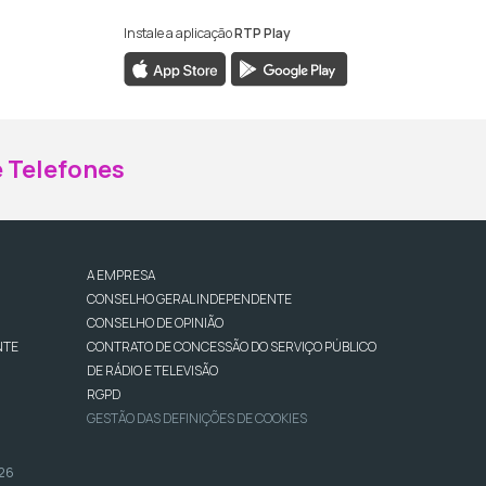
Instale a aplicação
RTP Play
ebook da RTP Madeira
nstagram da RTP Madeira
 Telefones
A EMPRESA
CONSELHO GERAL INDEPENDENTE
CONSELHO DE OPINIÃO
NTE
CONTRATO DE CONCESSÃO DO SERVIÇO PÚBLICO
DE RÁDIO E TELEVISÃO
RGPD
GESTÃO DAS DEFINIÇÕES DE COOKIES
026