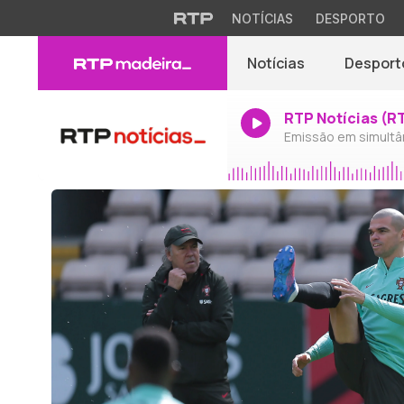
NOTÍCIAS
DESPORTO
Notícias
Desport
RTP Notícias (R
Emissão em simultâ