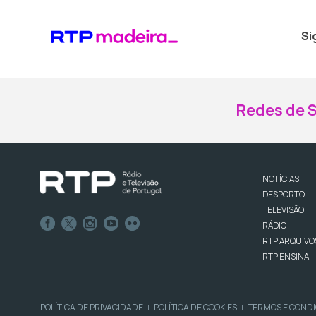
Si
Redes de S
NOTÍCIAS
DESPORTO
TELEVISÃO
RÁDIO
RTP ARQUIVO
RTP ENSINA
POLÍTICA DE PRIVACIDADE
POLÍTICA DE COOKIES
TERMOS E COND
|
|