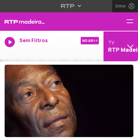
Entrar
Sem Filtros
NO AR
TV
RTP Madei