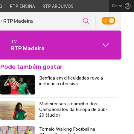
G
RTP ENSINA
RTP ARQUIVOS
Entrar
+ RTP Madeira
TV
RTP Madeira
Pode também gostar
Benfica em dificuldades revela
ineficácia ofensiva
Madeirenses a caminho dos
Campeonatos da Europa de Sub-
20 (áudio)
Torneio Walking Football na