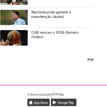
Nacional pode garantir a
manutenção (áudio)
CAB venceu o ESSA Barreiro
(Vídeo)
PUB
Instale a aplicação
RTP Play
ebook da RTP Madeira
nstagram da RTP Madeira