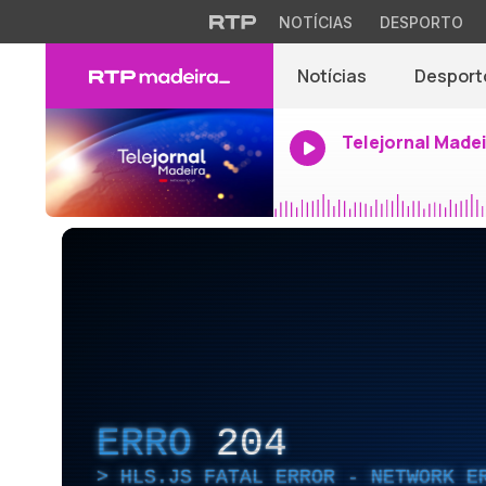
NOTÍCIAS
DESPORTO
Notícias
Desport
Telejornal Made
ERRO
204
HLS.JS FATAL ERROR - NETWORK E