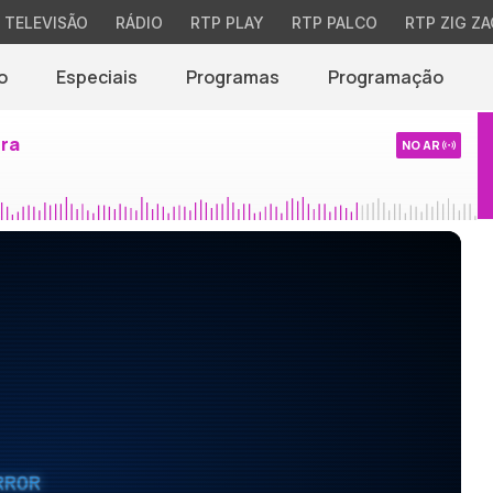
TELEVISÃO
RÁDIO
RTP PLAY
RTP PALCO
RTP ZIG ZA
o
Especiais
Programas
Programação
ira
NO AR
RROR