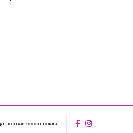
Aceder ao Fac
Aceder ao I
ga-nos nas redes sociais