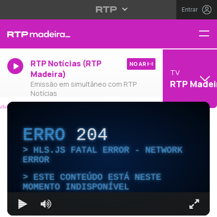
Entrar
RTP Notícias (RTP
NO AR
TV
Madeira)
RTP Madei
Emissão em simultâneo com RTP
Notícias
ERRO
204
HLS.JS FATAL ERROR - NETWORK
ERROR
ESTE CONTEÚDO ESTÁ NESTE
MOMENTO INDISPONÍVEL