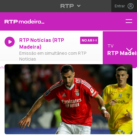
Entrar
RTP Notícias (RTP
NO AR
TV
Madeira)
RTP Madei
Emissão em simultâneo com RTP
Notícias