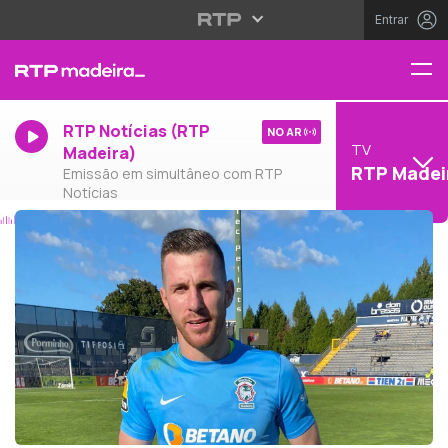
Entrar
RTP Notícias (RTP
NO AR
TV
Madeira)
RTP Madei
Emissão em simultâneo com RTP
Notícias