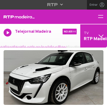
Entrar
Telejornal Madeira
NO AR
TV
RTP Madei