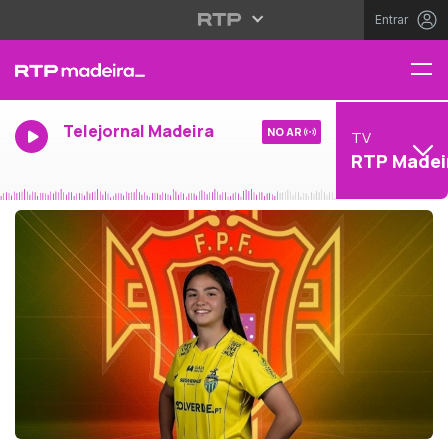
Entrar
Telejornal Madeira
NO AR
TV
RTP Madei