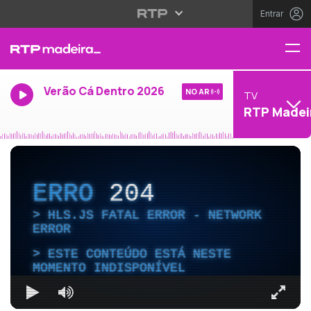
Entrar
Verão Cá Dentro 2026
NO AR
TV
RTP Madei
ERRO
204
HLS.JS FATAL ERROR - NETWORK
ERROR
ESTE CONTEÚDO ESTÁ NESTE
MOMENTO INDISPONÍVEL