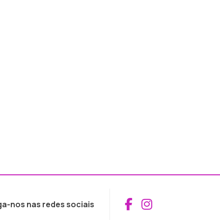
Aceder ao Fac
Aceder ao I
ga-nos nas redes sociais