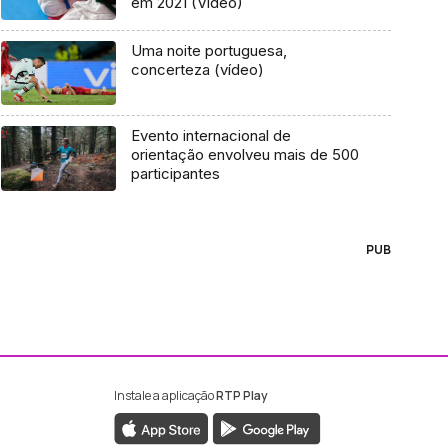
em 2021 (Vídeo)
Uma noite portuguesa,
concerteza (vídeo)
Evento internacional de
orientação envolveu mais de 500
participantes
PUB
Instale a aplicação
RTP Play
ebook da RTP Madeira
nstagram da RTP Madeira