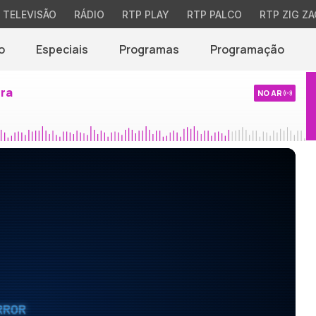
TELEVISÃO
RÁDIO
RTP PLAY
RTP PALCO
RTP ZIG ZA
o
Especiais
Programas
Programação
ira
NO AR
RROR