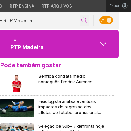
G
RTP ENSINA
RTP ARQUIVOS
Entrar
+ RTP Madeira
TV
RTP Madeira
Pode também gostar
Benfica contrata médio
norueguês Fredrik Aursnes
Fisiologista analisa eventuais
impactos do regresso dos
atletas ao futebol profissional
(Áudio)
Seleção de Sub-17 defronta hoje