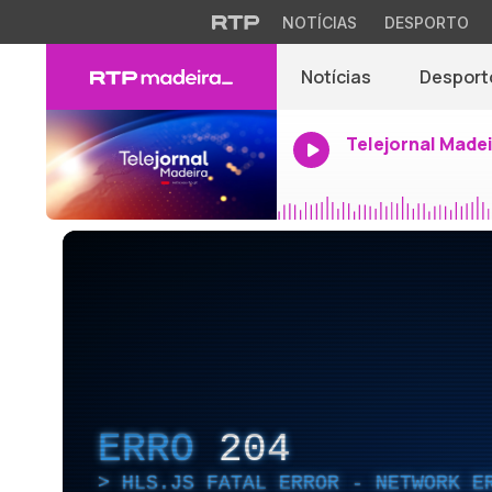
NOTÍCIAS
DESPORTO
Notícias
Desport
Telejornal Made
ERRO
204
HLS.JS FATAL ERROR - NETWORK E