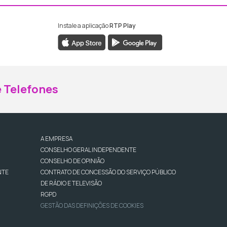
Instale a aplicação
RTP Play
ebook da RTP Madeira
nstagram da RTP Madeira
 Telefones
A EMPRESA
CONSELHO GERAL INDEPENDENTE
CONSELHO DE OPINIÃO
NTE
CONTRATO DE CONCESSÃO DO SERVIÇO PÚBLICO
DE RÁDIO E TELEVISÃO
RGPD
GESTÃO DAS DEFINIÇÕES DE COOKIES