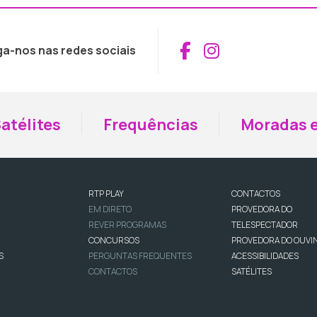
Aceder ao Fac
Aceder ao I
ga-nos nas redes sociais
atélites
Frequências
Moradas e
RTP PLAY
CONTACTOS
EM DIRETO
PROVEDORA DO
REVER PROGRAMAS
TELESPECTADOR
CONCURSOS
PROVEDORA DO OUVI
S
PERGUNTAS FREQUENTES
ACESSIBILIDADES
CONTACTOS
SATÉLITES