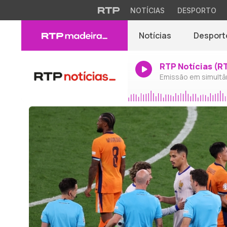
NOTÍCIAS
DESPORTO
Notícias
Desport
RTP Notícias (R
Emissão em simultâ