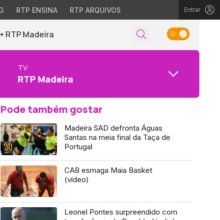
G
RTP ENSINA
RTP ARQUIVOS
Entrar
+ RTP Madeira
TV
RTP Madeira
Pode também gostar
Madeira SAD defronta Águas
Santas na meia final da Taça de
Portugal
CAB esmaga Maia Basket
(vídeo)
Leonel Pontes surpreendido com