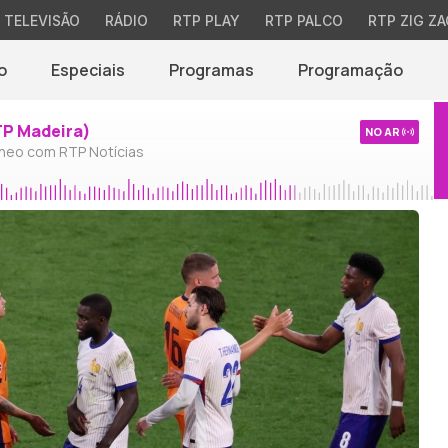
TELEVISÃO
RÁDIO
RTP PLAY
RTP PALCO
RTP ZIG ZA
o
Especiais
Programas
Programação
TP Madeira)
NO AR
neo com RTP Notícias