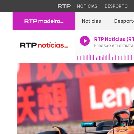
NOTÍCIAS
DESPORTO
Notícias
Desport
RTP Notícias (R
Emissão em simultâ