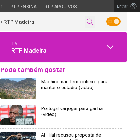
G
RTP ENSINA
RTP ARQUIVOS
Entrar
+ RTP Madeira
TV
RTP Madeira
Pode também gostar
Machico não tem dinheiro para
manter o estádio (vídeo)
Portugal vai jogar para ganhar
(vídeo)
Al Hilal recusou proposta de