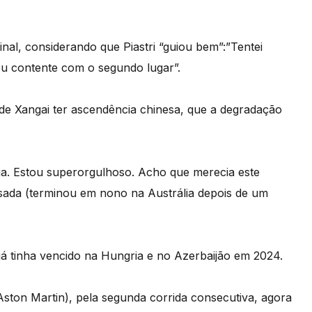
final, considerando que Piastri “guiou bem”:”Tentei
ou contente com o segundo lugar”.
o de Xangai ter ascendência chinesa, que a degradação
ga. Estou superorgulhoso. Acho que merecia este
sada (terminou em nono na Austrália depois de um
que já tinha vencido na Hungria e no Azerbaijão em 2024.
ston Martin), pela segunda corrida consecutiva, agora