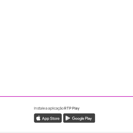
Instale a aplicação
RTP Play
ebook da RTP Madeira
nstagram da RTP Madeira