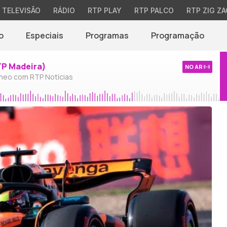
TELEVISÃO
RÁDIO
RTP PLAY
RTP PALCO
RTP ZIG ZA
o
Especiais
Programas
Programação
TP Madeira)
NO AR
neo com RTP Notícias