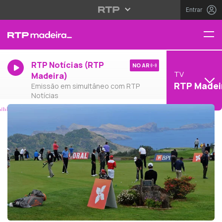
Entrar
RTP Notícias (RTP
NO AR
TV
Madeira)
RTP Madei
Emissão em simultâneo com RTP
Notícias