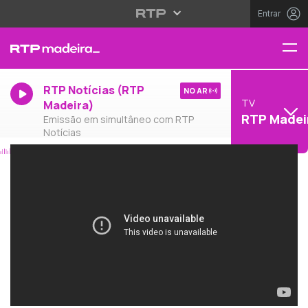
Entrar
RTP Notícias (RTP
NO AR
TV
Madeira)
RTP Madei
Emissão em simultâneo com RTP
Notícias