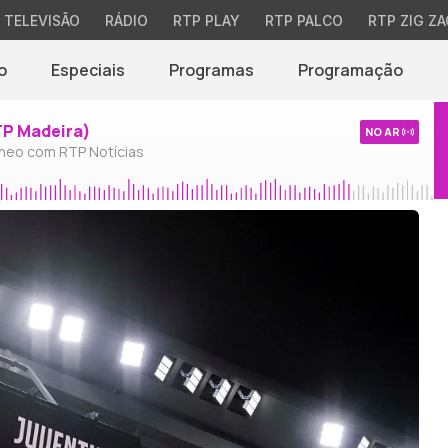
TELEVISÃO
RÁDIO
RTP PLAY
RTP PALCO
RTP ZIG ZA
o
Especiais
Programas
Programação
TP Madeira)
NO AR
neo com RTP Notícias