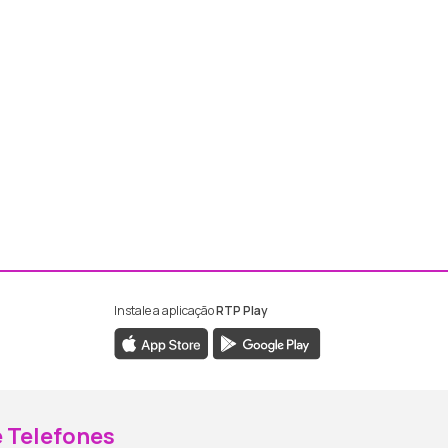
Instale a aplicação
RTP Play
ebook da RTP Madeira
nstagram da RTP Madeira
 Telefones