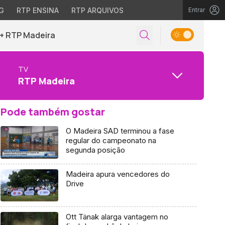
G
RTP ENSINA
RTP ARQUIVOS
Entrar
+ RTP Madeira
TV
RTP Madeira
Pode também gostar
O Madeira SAD terminou a fase
regular do campeonato na
segunda posição
Madeira apura vencedores do
Drive
Ott Tänak alarga vantagem no