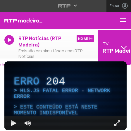
Entrar
RTP Notícias (RTP
NO AR
TV
Madeira)
RTP Madei
Emissão em simultâneo com RTP
Notícias
ERRO
204
HLS.JS FATAL ERROR - NETWORK
ERROR
ESTE CONTEÚDO ESTÁ NESTE
MOMENTO INDISPONÍVEL