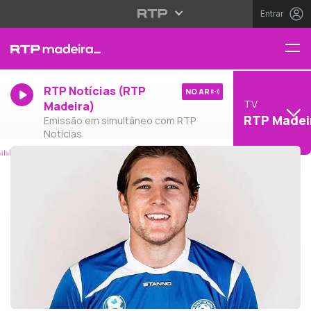
Entrar
RTP Notícias (RTP
NO AR
TV
Madeira)
RTP Madei
Emissão em simultâneo com RTP
Notícias