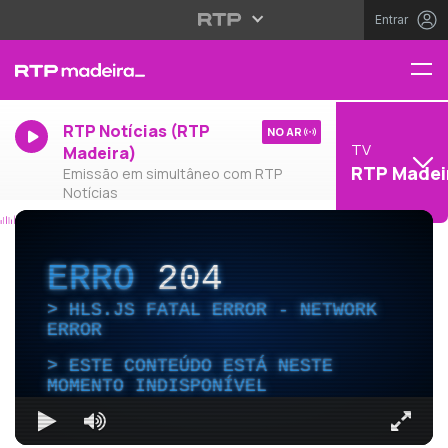
Entrar
RTP Notícias (RTP
NO AR
TV
Madeira)
RTP Madei
Emissão em simultâneo com RTP
Notícias
ERRO
204
HLS.JS FATAL ERROR - NETWORK
ERROR
ESTE CONTEÚDO ESTÁ NESTE
MOMENTO INDISPONÍVEL