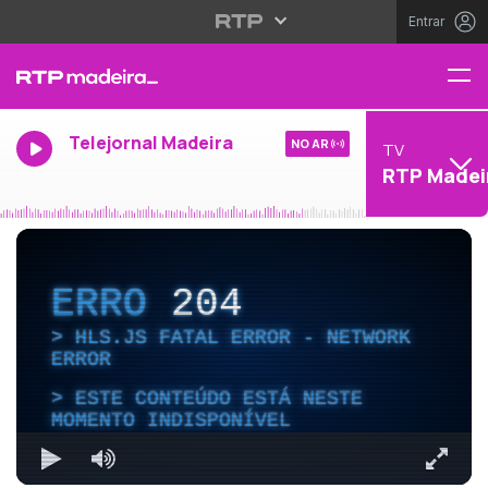
Entrar
Telejornal Madeira
NO AR
TV
RTP Madei
ERRO
204
HLS.JS FATAL ERROR - NETWORK
ERROR
ESTE CONTEÚDO ESTÁ NESTE
MOMENTO INDISPONÍVEL