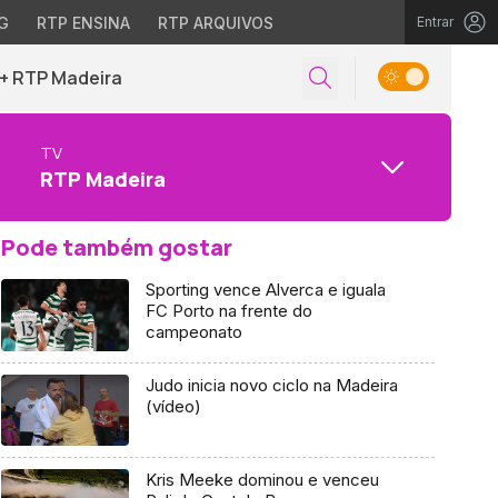
G
RTP ENSINA
RTP ARQUIVOS
Entrar
+ RTP Madeira
TV
RTP Madeira
Pode também gostar
Sporting vence Alverca e iguala
FC Porto na frente do
campeonato
Judo inicia novo ciclo na Madeira
(vídeo)
Kris Meeke dominou e venceu