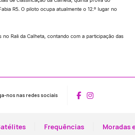
is de classificação da Calheta, quinta prova do
bia R5. O piloto ocupa atualmente o 12.º lugar no
s no Rali da Calheta, contando com a participação das
Aceder ao Fac
Aceder ao I
ga-nos nas redes sociais
atélites
Frequências
Moradas e