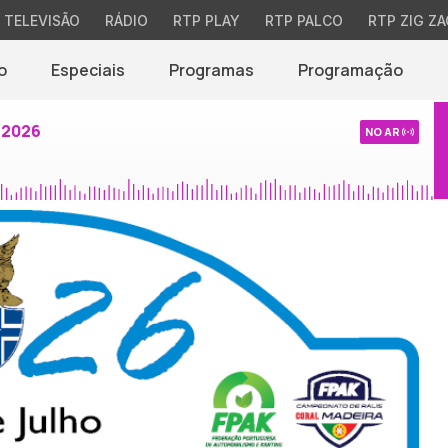
TELEVISÃO
RÁDIO
RTP PLAY
RTP PALCO
RTP ZIG ZA
o
Especiais
Programas
Programação
 2026
NO AR