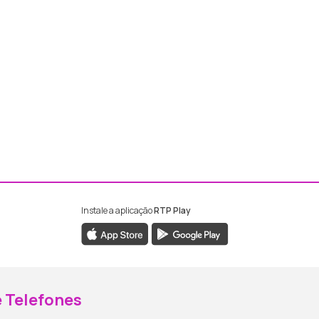
Instale a aplicação
RTP Play
ebook da RTP Madeira
nstagram da RTP Madeira
 Telefones