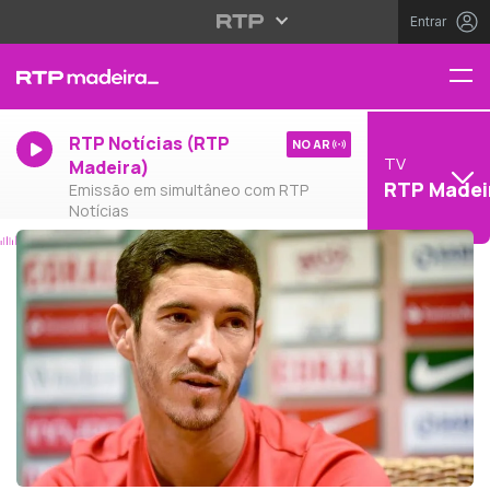
Entrar
RTP Notícias (RTP
NO AR
TV
Madeira)
RTP Madei
Emissão em simultâneo com RTP
Notícias