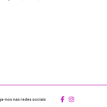
Aceder ao Fac
Aceder ao I
ga-nos nas redes sociais