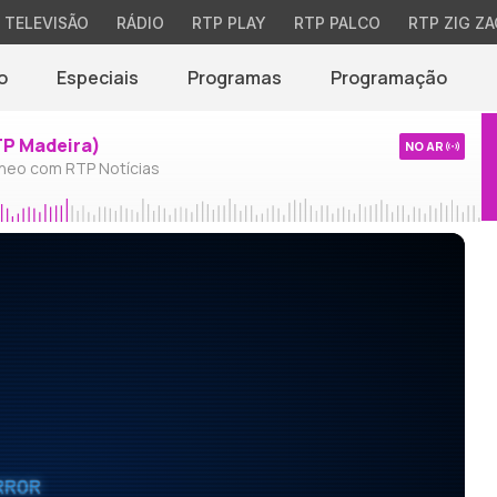
TELEVISÃO
RÁDIO
RTP PLAY
RTP PALCO
RTP ZIG ZA
o
Especiais
Programas
Programação
TP Madeira)
NO AR
neo com RTP Notícias
RROR