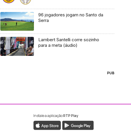
96 jogadores jogam no Santo da
Serra
Lambert Santelli corre sozinho
para a meta (áudio)
PUB
Instale a aplicação
RTP Play
ebook da RTP Madeira
nstagram da RTP Madeira