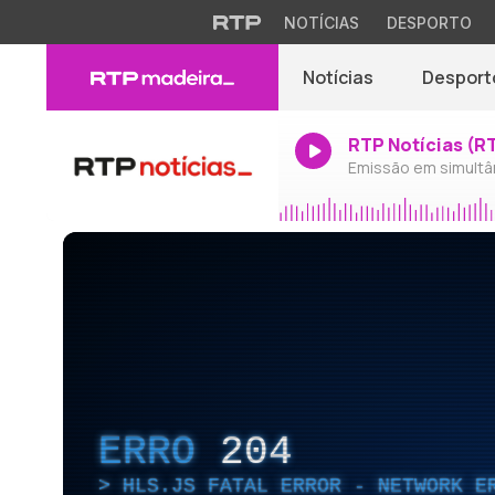
NOTÍCIAS
DESPORTO
Notícias
Desport
RTP Notícias (R
Emissão em simultâ
ERRO
204
HLS.JS FATAL ERROR - NETWORK E