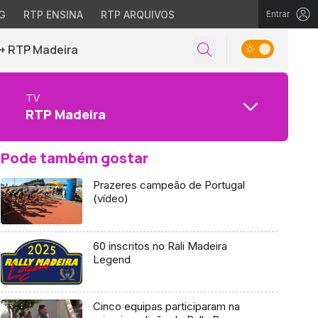
G
RTP ENSINA
RTP ARQUIVOS
Entrar
+ RTP Madeira
TV
RTP Madeira
Pode também gostar
Prazeres campeão de Portugal
(vídeo)
60 inscritos no Rali Madeira
Legend
Cinco equipas participaram na