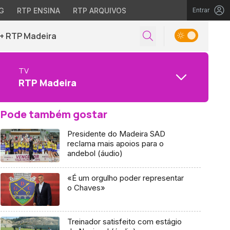
G
RTP ENSINA
RTP ARQUIVOS
Entrar
+ RTP Madeira
TV
RTP Madeira
Pode também gostar
Presidente do Madeira SAD
reclama mais apoios para o
andebol (áudio)
«É um orgulho poder representar
o Chaves»
Treinador satisfeito com estágio