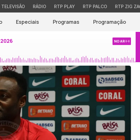
TELEVISÃO
RÁDIO
RTP PLAY
RTP PALCO
RTP ZIG ZA
o
Especiais
Programas
Programação
 2026
NO AR