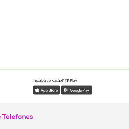
Instale a aplicação
RTP Play
ebook da RTP Madeira
nstagram da RTP Madeira
 Telefones